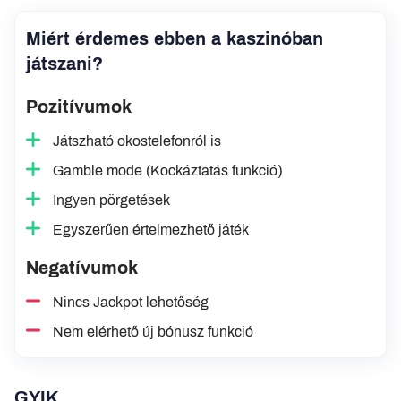
Miért érdemes ebben a kaszinóban
játszani?
Pozitívumok
Játszható okostelefonról is
Gamble mode (Kockáztatás funkció)
Ingyen pörgetések
Egyszerűen értelmezhető játék
Negatívumok
Nincs Jackpot lehetőség
Nem elérhető új bónusz funkció
GYIK