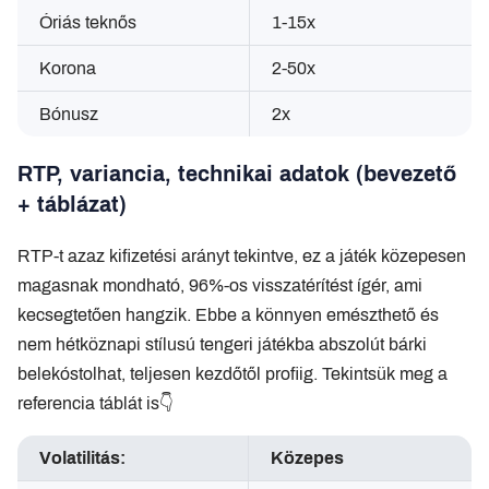
Óriás teknős
1-15x
Korona
2-50x
Bónusz
2x
RTP, variancia, technikai adatok (bevezető
+ táblázat)
RTP-t azaz kifizetési arányt tekintve, ez a játék közepesen
magasnak mondható, 96%-os visszatérítést ígér, ami
kecsegtetően hangzik. Ebbe a könnyen emészthető és
nem hétköznapi stílusú tengeri játékba abszolút bárki
belekóstolhat, teljesen kezdőtől profiig. Tekintsük meg a
referencia táblát is👇
Volatilitás:
Közepes