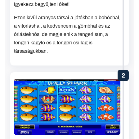
igyekezz begyűjteni őket!
Ezen kívül aranyos társai a játékban a bohóchal,
a vitorláshal, a kedvencem a gömbhal és az
óriásteknős, de megjelenik a tengeri sün, a
tengeri kagyló és a tengeri csillag is
társaságukban.
2