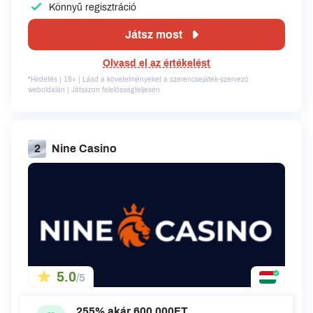
Könnyű regisztráció
Játsz most
Olvasd el az értékelést
*Hirdetés | 18+ | Lásd a követelményeket a szerencsejáték-szervező
weboldalán | Játsszon felelősségteljesen
2
Nine Casino
5.0
/5
255% akár 600.000FT