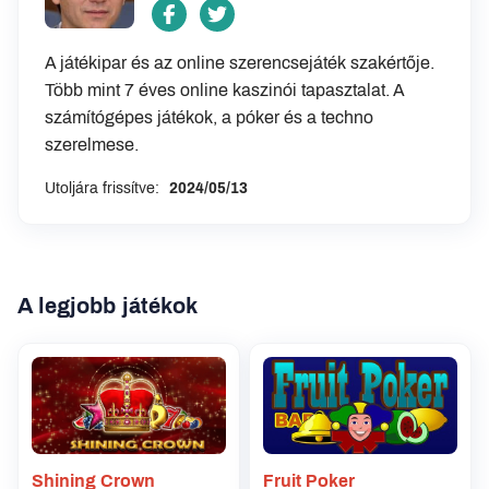
A játékipar és az online szerencsejáték szakértője.
Több mint 7 éves online kaszinói tapasztalat. A
számítógépes játékok, a póker és a techno
szerelmese.
Utoljára frissítve:
2024/05/13
A legjobb játékok
Shining Crown
Fruit Poker