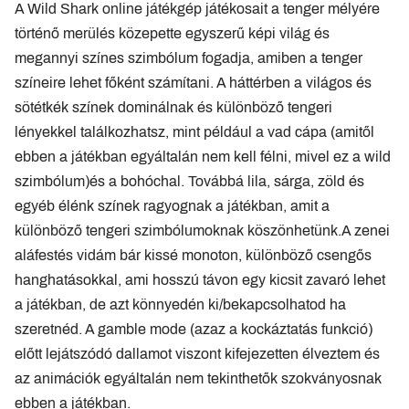
A Wild Shark online játékgép játékosait a tenger mélyére
történő merülés közepette egyszerű képi világ és
megannyi színes szimbólum fogadja, amiben a tenger
színeire lehet főként számítani. A háttérben a világos és
sötétkék színek dominálnak és különböző tengeri
lényekkel találkozhatsz, mint például a vad cápa (amitől
ebben a játékban egyáltalán nem kell félni, mivel ez a wild
szimbólum)és a bohóchal. Továbbá lila, sárga, zöld és
egyéb élénk színek ragyognak a játékban, amit a
különböző tengeri szimbólumoknak köszönhetünk.A zenei
aláfestés vidám bár kissé monoton, különböző csengős
hanghatásokkal, ami hosszú távon egy kicsit zavaró lehet
a játékban, de azt könnyedén ki/bekapcsolhatod ha
szeretnéd. A gamble mode (azaz a kockáztatás funkció)
előtt lejátszódó dallamot viszont kifejezetten élveztem és
az animációk egyáltalán nem tekinthetők szokványosnak
ebben a játékban.