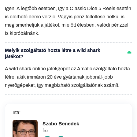
Igen. A legtöbb esetben, így a Classic Dice 5 Reels esetén
is elérhető demó verzió. Vagyis pénz feltöltése nélkül is
megismerhetjük a játékot, mielőtt élesben, valódi pénzzel
is kipróbálnánk.
Melyik szolgáltató hozta létre a wild shark
játékot?
A wild shark online játékgépet az Amatic szolgáltató hozta
létre, akik immáron 20 éve gyártanak jobbnál-jobb
nyerőgépeket, így megbízható szolgáltatónak számít.
Írta:
Szabó Benedek
Író