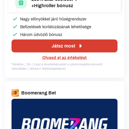
+Highroller bónusz
Nagy előnyökkel járó hűségrendszer
Befizetések korlátozásának lehetősége
Három üdvözlő bónusz
Játsz most
Olvasd el az értékelést
*Hirdetés | 18+ | Lásd a követelményeket a szerencsejáték-szervező
weboldalán | Játsszon felelősségteljesen
3
Boomerang Bet