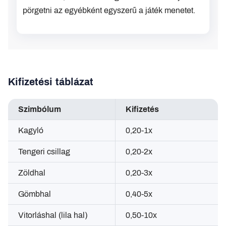
pörgetni az egyébként egyszerű a játék menetet.
Kifizetési táblázat
Szimbólum
Kifizetés
Kagyló
0,20-1x
Tengeri csillag
0,20-2x
Zöldhal
0,20-3x
Gömbhal
0,40-5x
Vitorláshal (lila hal)
0,50-10x