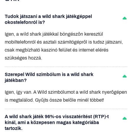
Tudok játszani a wild shark játékgéppel
okostelefonról is?
Igen, a wild shark játékkal böngészőn keresztül
mobiltelefonról és asztali számítógépről is tudsz játszani,
csak megbízható kaszinó felület és internet elérés
szükséges hozzá.
Szerepel Wild szimbólum is a wild shark
játékban?
Igen, így van. A Wild szimbólumot a wild shark nyerőgépen
is megtalálod. Gyűjts össze belőle minél többet!
A wild shark játék 96%-os visszatérítést (RTP)-t
kínál, ami a közepesen magas kategóriába
tartozik.