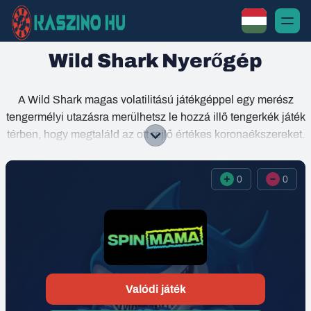
Wild Shark Nyerőgép
A Wild Shark magas volatilitású játékgéppel egy merész
tengermélyi utazásra merülhetsz le hozzá illő tengerkék játék
térben, hogy megtaláld az ott rejlő értékes koronaékszereket.
Jól hangzik, nemde? Az Amatic szolgáltató egyszerű
kivitelezésű és vidám feelinget árasztó nyerőgépet hozott
0
0
létre a tengeri lények kedvelőinek, méghozzá közepesen
magasnak mondható, 96%-os RTP-vel (visszatérítési
rátával). A szolgáltatót jól ismerjük, hiszen már 20 éve
aranyozza be a napjainkat különböző játékaival. Nézzük
meg közelebbről a Wild szimbólumokkal ellátott
kincsvadászatot, ami a megszokott 5x3-as játék térben zajlik,
Valódi játék
viszont nem minden napi vidám hangulatot és magával
ragadó grafikát kínál. Jó hír, hogy okostelefonról is