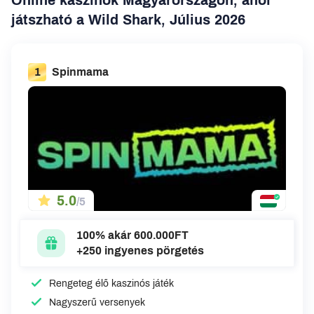
Online kaszinók Magyarországon, ahol
játszható a Wild Shark, Július 2026
1
Spinmama
5.0
/5
100% akár 600.000FT
+250 ingyenes pörgetés
Rengeteg élő kaszinós játék
Nagyszerű versenyek