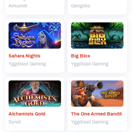
Amusnet
Gengolia
Sahara Nights
Big Blox
Yggdrasil Gaming
Yggdrasil Gaming
Alchemists Gold
The One Armed Bandit
Synot
Yggdrasil Gaming