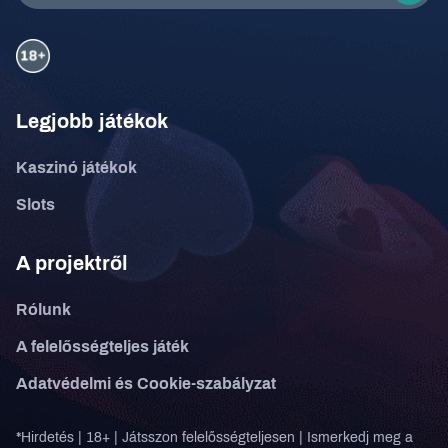
Legjobb játékok
Kaszinó játékok
Slots
A projektről
Rólunk
A felelősségteljes játék
Adatvédelmi és Cookie-szabályzat
*Hirdetés | 18+ | Játsszon felelősségteljesen | Ismerkedj meg a