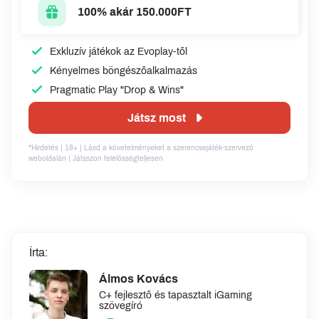
100% akár 150.000FT
Exkluzív játékok az Evoplay-től
Kényelmes böngészőalkalmazás
Pragmatic Play "Drop & Wins"
Játsz most
*Hirdetés | 18+ | Lásd a követelményeket a szerencsejáték-szervező
weboldalán | Játsszon felelősségteljesen
Írta:
Álmos Kovács
C+ fejlesztő és tapasztalt iGaming
szövegíró