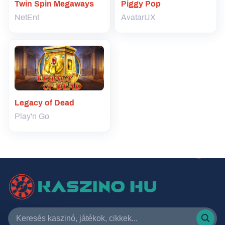
Twin Spin Megaways
Piggy Pop
NetEnt
AvatarUX
Legacy of Dead
Play'n Go