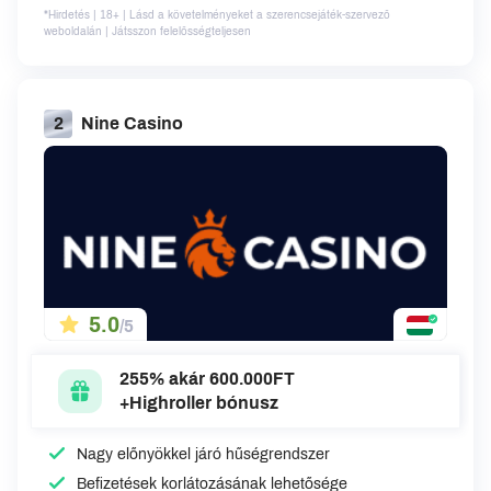
*Hirdetés | 18+ | Lásd a követelményeket a szerencsejáték-szervező
weboldalán | Játsszon felelősségteljesen
2
Nine Casino
5.0
/5
255% akár 600.000FT
+Highroller bónusz
Nagy előnyökkel járó hűségrendszer
Befizetések korlátozásának lehetősége