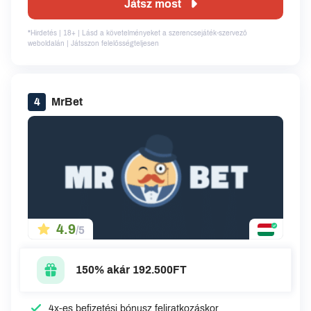
Játsz most
*Hirdetés | 18+ | Lásd a követelményeket a szerencsejáték-szervező
weboldalán | Játsszon felelősségteljesen
4
MrBet
4.9
/5
150% akár 192.500FT
4x-es befizetési bónusz feliratkozáskor