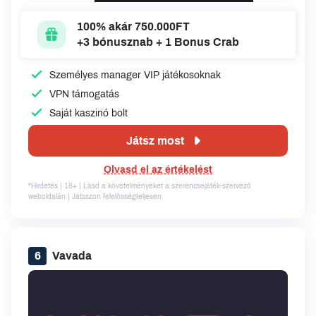
100% akár 750.000FT
+3 bónusznab + 1 Bonus Crab
Személyes manager VIP játékosoknak
VPN támogatás
Saját kaszinó bolt
Játsz most
Olvasd el az értékelést
*Hirdetés | 18+ | Lásd a követelményeket a szerencsejáték-szervező
weboldalán | Játsszon felelősségteljesen
6
Vavada