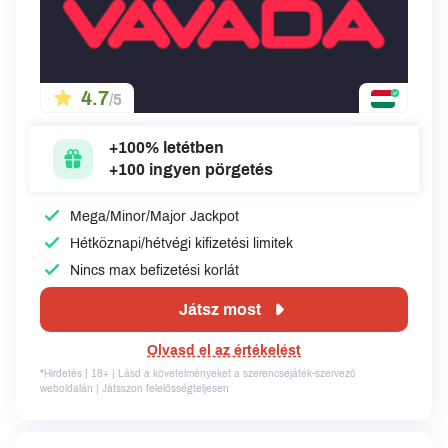
4.7
/5
+100% letétben
+100 ingyen pörgetés
Mega/Minor/Major Jackpot
Hétköznapi/hétvégi kifizetési limitek
Nincs max befizetési korlát
Játsz most
Olvasd el az értékelést
*Hirdetés | 18+ | Lásd a követelményeket a szerencsejáték-szervező
weboldalán | Játsszon felelősségteljesen