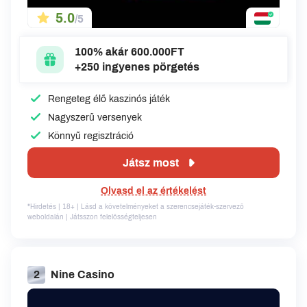
5.0
/5
100% akár 600.000FT
+250 ingyenes pörgetés
Rengeteg élő kaszinós játék
Nagyszerű versenyek
Könnyű regisztráció
Játsz most
Olvasd el az értékelést
*Hirdetés | 18+ | Lásd a követelményeket a szerencsejáték-szervező
weboldalán | Játsszon felelősségteljesen
2
Nine Casino