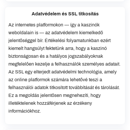
Adatvédelem és SSL titkosítás
Az internetes platformokon — így a kaszinók
weboldalain is — az adatvédelem kiemelkedő
jelentőséggel bír. Értékelési folyamatunkban ezért
kiemelt hangsúlyt fektetünk arra, hogy a kaszinó
biztonságosan és a hatályos jogszabályoknak
megfelelően kezelje a felhasználók személyes adatait.
Az SSL egy elterjedt adatvédelmi technológia, amely
az online platformok számára lehetővé teszi a
felhasználói adatok titkosított továbbítását és tárolását.
Ez a megoldás jelentősen megnehezíti, hogy
illetéktelenek hozzáférjenek az érzékeny
információkhoz.