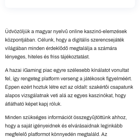
Üdvözöljük a magyar nyelvű online kaszinó-elemzések
központjában. Célunk, hogy a digitális szerencsejáték
világában minden érdeklődő megtalálja a számára
lényeges, hiteles és friss tájékoztatást.
A hazai iGaming piac egyre szélesebb kínálatot vonultat
fel, így rengeteg platform verseng a játékosok figyelméért.
Éppen ezért hoztuk létre ezt az oldalt: szakértői csapatunk
alapos vizsgálatnak veti alá az egyes kaszinókat, hogy
átlátható képet kapj róluk.
Minden szükséges információt összegyűjtöttünk ahhoz,
hogy a saját igényeidnek és elvárásaidnak leginkább
megfelelő platformot könnyedén megtaláld. Az