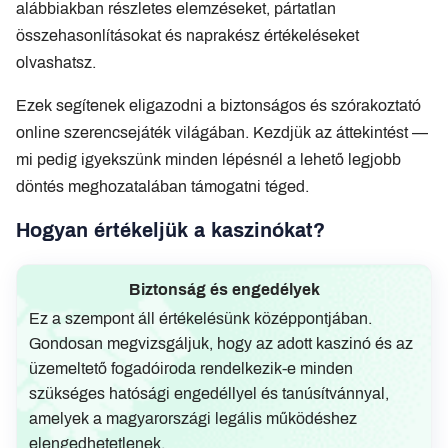
alábbiakban részletes elemzéseket, pártatlan
összehasonlításokat és naprakész értékeléseket
olvashatsz.
Ezek segítenek eligazodni a biztonságos és szórakoztató
online szerencsejáték világában. Kezdjük az áttekintést —
mi pedig igyekszünk minden lépésnél a lehető legjobb
döntés meghozatalában támogatni téged.
Hogyan értékeljük a kaszinókat?
Biztonság és engedélyek
Ez a szempont áll értékelésünk középpontjában.
Gondosan megvizsgáljuk, hogy az adott kaszinó és az
üzemeltető fogadóiroda rendelkezik-e minden
szükséges hatósági engedéllyel és tanúsítvánnyal,
amelyek a magyarországi legális működéshez
elengedhetetlenek.