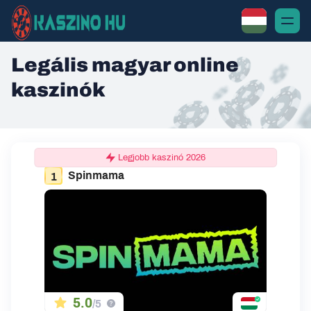
Legális magyar online
kaszinók
Legjobb kaszinó 2026
Spinmama
1
5.0
/5