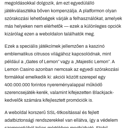
megoldásokkal dolgozik, ám ezt egyedülálló
játékválasztéka bőven kompenzálja. A platformon olyan
szórakozási lehetőségek várják a felhasználókat, amelyek
más helyeken nem elérhetők — ezek a különleges opciók
kizárólag ezen a weboldalon találhatók meg.
Ezek a speciális játékcímek jellemzően a kaszinó
emblematikus citrusos világához kapcsolódnak, mint
például a „Gates of Lemon” vagy a „Majestic Lemon”. A
Lemon Casino azonban nemcsak az egyedi szórakozási
formákkal emelkedik ki: akciói között szerepel egy
400.000.000 forintos nyereményalappal működő
szerencsejáték-kerék, valamint kifejezetten Blackjack-
kedvelők számára kifejlesztett promóciók is.
A weboldal korszerű SSL-titkosítással és fejlett
adatbiztonsági rendszerekkel van ellátva, így a védelem
szempontjából teljes mértékben megbízható. Stabil