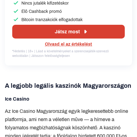
Nincs jutalék kifizetéskor
Élő Cashback promó
Bitcoin tranzakciók elfogadottak
Játsz most
Olvasd el az értékelést
*Hirdetés | 18+ | Lásd a követelményeket a szerencsejáték-szervező
weboldalán | Játsszon felelősségteljesen
A legjobb legális kaszinók Magyarországon
Ice Casino
Az Ice Casino Magyarország egyik legkeresettebb online
platformja, ami nem a véletlen műve — a hírneve a
folyamatos megbízhatóságnak köszönhető. A kaszinó
minden ígéretét tartja: a főoldalon hirdetett 600.000 Ft-os