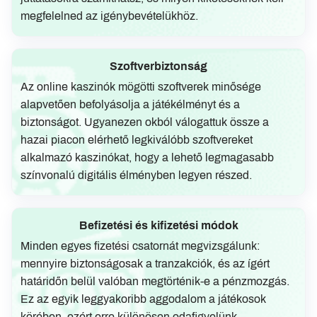
megfelelned az igénybevételükhöz.
Szoftverbiztonság
Az online kaszinók mögötti szoftverek minősége
alapvetően befolyásolja a játékélményt és a
biztonságot. Ugyanezen okból válogattuk össze a
hazai piacon elérhető legkiválóbb szoftvereket
alkalmazó kaszinókat, hogy a lehető legmagasabb
színvonalú digitális élményben legyen részed.
Befizetési és kifizetési módok
Minden egyes fizetési csatornát megvizsgálunk:
mennyire biztonságosak a tranzakciók, és az ígért
határidőn belül valóban megtörténik-e a pénzmozgás.
Ez az egyik leggyakoribb aggodalom a játékosok
körében, ezért erre különösen odafigyelünk.