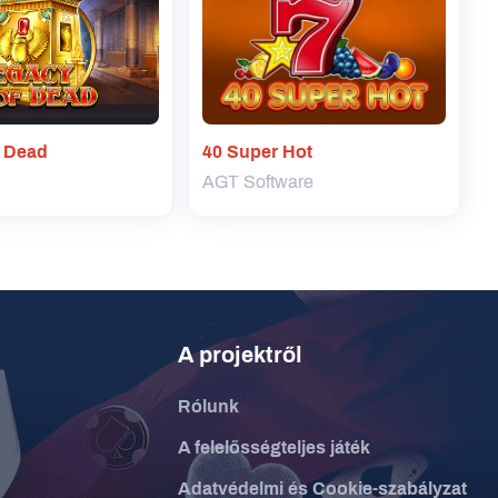
f Dead
40 Super Hot
AGT Software
A projektről
Rólunk
A felelősségteljes játék
Adatvédelmi és Cookie-szabályzat