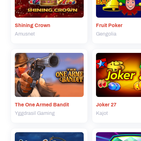
Shining Crown
Fruit Poker
Amusnet
Gengolia
The One Armed Bandit
Joker 27
Yggdrasil Gaming
Kajot