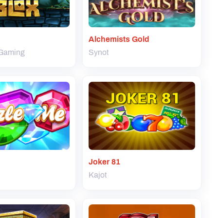
Alchemists Gold
 Gaming
Synot
e
Joker 81
Kajot