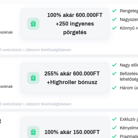
Rengeteg
100% akár 600.000FT
Nagyszer
+250 ingyenes
Könnyű r
pörgetés
ésoknak
ő weboldalán | Játsszon felelősségteljesen
Nagy elő
255% akár 600.000FT
Befizeté
lehetősé
+Highroller bónusz
ésoknak
Három üd
ő weboldalán | Játsszon felelősségteljesen
Exkluzív 
t
Kényelm
100% akár 150.000FT
Pragmati