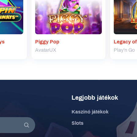
ys
Piggy Pop
Legacy o
AvatarUX
Play'n Go
Legjobb játékok
Kaszinó játékok
Slots