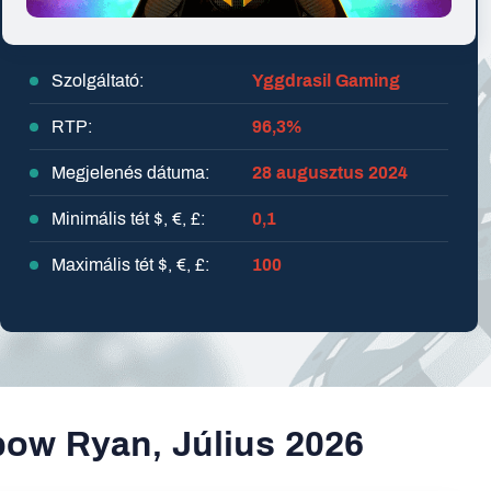
Szolgáltató:
Yggdrasil Gaming
RTP:
96,3%
Megjelenés dátuma:
28 augusztus 2024
Minimális tét $, €, £:
0,1
Maximális tét $, €, £:
100
bow Ryan, Július 2026