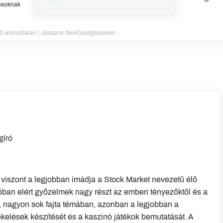
ésoknak
ő weboldalán | Játsszon felelősségteljesen
gíró
 viszont a legjobban imádja a Stock Market nevezetű élő
óban elért győzelmek nagy részt az emberi tényezőktől és a
t, nagyon sok fajta témában, azonban a legjobban a
ékelések készítését és a kaszinó játékok bemutatását. A