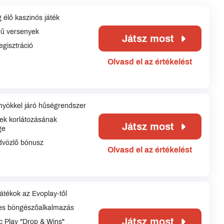
 élő kaszinós játék
ű versenyek
Játsz most
egisztráció
Olvasd el az értékelést
nyökkel járó hűségrendszer
sek korlátozásának
Játsz most
ge
vözlő bónusz
Olvasd el az értékelést
játékok az Evoplay-től
es böngészőalkalmazás
Játsz most
c Play "Drop & Wins"