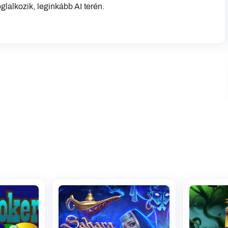
oglalkozik, leginkább AI terén.