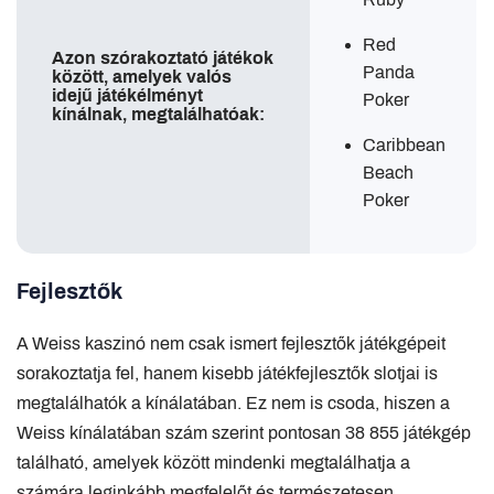
Red
Azon szórakoztató játékok
Panda
között, amelyek valós
idejű játékélményt
Poker
kínálnak, megtalálhatóak:
Caribbean
Beach
Poker
Fejlesztők
A Weiss kaszinó nem csak ismert fejlesztők játékgépeit
sorakoztatja fel, hanem kisebb játékfejlesztők slotjai is
megtalálhatók a kínálatában. Ez nem is csoda, hiszen a
Weiss kínálatában szám szerint pontosan 38 855 játékgép
található, amelyek között mindenki megtalálhatja a
számára leginkább megfelelőt és természetesen