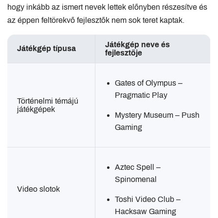
hogy inkább az ismert nevek lettek előnyben részesítve és
az éppen feltörekvő fejlesztők nem sok teret kaptak.
Játékgép neve és
Játékgép típusa
fejlesztője
Gates of Olympus –
Pragmatic Play
Történelmi témájú
játékgépek
Mystery Museum – Push
Gaming
Aztec Spell –
Spinomenal
Video slotok
Toshi Video Club –
Hacksaw Gaming