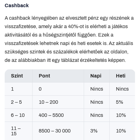
Cashback
A cashback lényegében az elvesztett pénz egy részének a
visszafizetése, amely akár a 40%-ot is elérheti a játékos
aktivitásától és a hűségszintjétől függően. Ezek a
visszafizetések lehetnek napi és heti esetek is. Az aktuális
szükséges szintek és százalékok elérhetőek az oldalon,
de az alábbiakban itt egy táblázat érzékeltetés képpen.
Szint
Pont
Napi
Heti
1
0
Nincs
Nincs
2 – 5
10 – 200
Nincs
5%
6 – 10
400 – 5500
Nincs
10%
11 –
8500 – 30 000
3%
10%
15