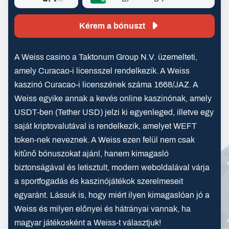
Kérem a bónuszt
A Weiss casino a Taktonum Group N.V. üzemelteti,
amely Curacao-i licensszel rendelkezik. A Weiss
kaszinó Curacao-i licenszének száma 1668/JAZ. A
Weiss egyike annak a kevés online kaszinónak, amely
USDT-ben (Tether USD) jelzi ki egyenleged, illetve egy
saját kriptovalutával is rendelkezik, amelyet WEFT
token-nek neveznek. A Weiss ezen felül nem csak
kitűnő bónuszokat ajánl, hanem kimagasló
biztonságával és letisztult, modern weboldalával várja
a sportfogadás és kaszinójátékok szerelmeseit
egyaránt. Lássuk is, hogy miért ilyen kimagaslóan jó a
Weiss és milyen előnyei és hátrányai vannak, ha
magyar játékosként a Weiss-t választjuk!