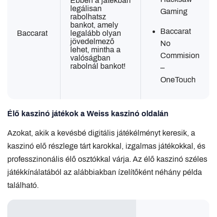
Ebben a játékban
legálisan
Gaming
rabolhatsz
bankot, amely
Baccarat
Baccarat
legalább olyan
jövedelmező
No
lehet, mintha a
Commision
valóságban
rabolnál bankot!
–
OneTouch
Élő kaszinó játékok a Weiss kaszinó oldalán
Azokat, akik a kevésbé digitális játékélményt keresik, a
kaszinó elő részlege tárt karokkal, izgalmas játékokkal, és
professzinonális élő osztókkal várja. Az élő kaszinó széles
játékkínálatából az alábbiakban ízelítőként néhány példa
található.