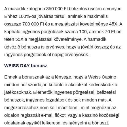
A második kategória 350 000 Ft befizetés esetén érvényes.
Ehhez 100%-os jóváírás társul, aminek a maximális
összege 700 000 Ft és a megjátszási követelménye 45X. A
kapható ingyenes pörgetések száma 100, aminek 70 Ft-os
téten 55X a megjátszási követelménye. A harmadik
üdvözlő bónuszra is érvényes, hogy a jóváírt összeg és az
ingyenes pörgetések öt napig érvényesek.
WEISS DAY bónusz
Ennek a bónusznak az a lényege, hogy a Weiss Casino
minden hét szerdáján különféle akciókkal kedveskedik a
játékosoknak. Elérhetők ingyenes pörgetésel, befizetési
bónuszok, ingyenes fogadások és sok minden más. A
megszerzéséhez nem kell mást tenni, mint megnézni az
oldalon regisztrált e-mail fiókot, vagy a kaszinó közösségi
oldalainak egyikét felkeresni és igényelni a bónuszt.