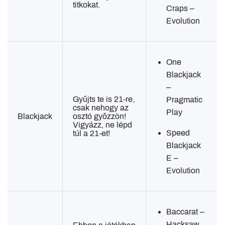
titkokat.
Craps –
Evolution
One
Blackjack
–
Gyűjts te is 21-re,
Pragmatic
csak nehogy az
Play
Blackjack
osztó győzzön!
Vigyázz, ne lépd
Speed
túl a 21-et!
Blackjack
E –
Evolution
Baccarat –
Hacksaw