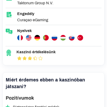
Taktonum Group N.V.
Engedély
Curaçao eGaming
Nyelvek
Kaszinó értékelésünk
Miért érdemes ebben a kaszinóban
játszani?
Pozitívumok