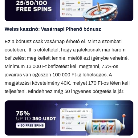
Weiss kaszinó: Vasárnapi Pihenő bónusz
Ez a bónusz csak vasárnap érhető el. Mint a szombati
esetében, itt is előfeltétel, hogy a játékosnak már három
befizetést meg kellett tennie, mielőtt ezt igénybe vehetné.
Minimum 13 000 Ft befizetést kell megtenni, 75%-os
jóváírás van egészen 100 000 Ft-ig lehetséges. A
megjátszási követelmény 40X, melyet 170 Ft-os téten kell
teljesíteni. Mindehhez még 50 ingyenes pörgetés is jár.