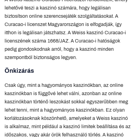
lehetővé teszi a kaszinó számára, hogy legálisan
biztosítson online szerencsejáték szolgáltatásokat. A
Curacao-i licenszet Magyarországon is elfogadják, így
itthon is legálisan játszhatsz. A Weiss kaszinó Curacao-i
licenszének száma 1668/JAZ. A Curacao-i hatóságok
pedig gondoskodnak arról, hogy a kaszinó minden
szempontból biztonságos legyen.
Önkizárás
Csak úgy, mint a hagyományos kaszinókban, az online
kaszinókban is függővé lehet válni, azonban az online
kaszinókban történő leszokást sokkal egyszerűbben meg
lehet tenni, mint a hagyományos kaszinókban. Ez olyan
korlátozásoknak köszönhető, amelyeket a Weiss kaszinó
is alkalmaz, mint például a kaszinó limitek beállítása és az
időszakos, vagy akár örök felhasználó törlés. A kaszinó