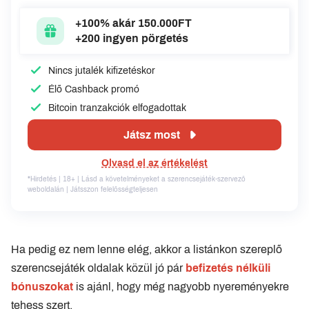
+100% akár 150.000FT
+200 ingyen pörgetés
Nincs jutalék kifizetéskor
Élő Cashback promó
Bitcoin tranzakciók elfogadottak
Játsz most
Olvasd el az értékelést
*Hirdetés | 18+ | Lásd a követelményeket a szerencsejáték-szervező
weboldalán | Játsszon felelősségteljesen
Ha pedig ez nem lenne elég, akkor a listánkon szereplő
szerencsejáték oldalak közül jó pár
befizetés nélküli
bónuszokat
is ajánl, hogy még nagyobb nyereményekre
tehess szert.