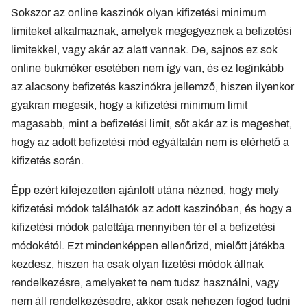
Sokszor az online kaszinók olyan kifizetési minimum
limiteket alkalmaznak, amelyek megegyeznek a befizetési
limitekkel, vagy akár az alatt vannak. De, sajnos ez sok
online bukméker esetében nem így van, és ez leginkább
az alacsony befizetés kaszinókra jellemző, hiszen ilyenkor
gyakran megesik, hogy a kifizetési minimum limit
magasabb, mint a befizetési limit, sőt akár az is megeshet,
hogy az adott befizetési mód egyáltalán nem is elérhető a
kifizetés során.
Épp ezért kifejezetten ajánlott utána nézned, hogy mely
kifizetési módok találhatók az adott kaszinóban, és hogy a
kifizetési módok palettája mennyiben tér el a befizetési
módokétól. Ezt mindenképpen ellenőrizd, mielőtt játékba
kezdesz, hiszen ha csak olyan fizetési módok állnak
rendelkezésre, amelyeket te nem tudsz használni, vagy
nem áll rendelkezésedre, akkor csak nehezen fogod tudni