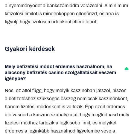
a nyereményedet a bankszámládra varázsolni. A minimum
kifizetési limitet is mindenképpen ellenőrizd, és arra is
figyelj, hogy fizetési módonként eltérő lehet.
Gyakori kérdések
Mely befizetési módot érdemes használnom, ha
alacsony befizetés casino szolgáltatásait veszem
igénybe?
Nos, ez attól függ, hogy melyik kaszinóban játszol, hiszen
a befizetéshez szükséges összeg nem csak kaszinónként,
hanem fizetési módonként is változik. Épp ezért érdemes
átolvasnod a kaszinó szabályzatát, hogy megtudhasd mely
fizetési módhoz tartozik a legkisebb limit, és melyiket
érdemes a leginkább használnod figyelembe véve a