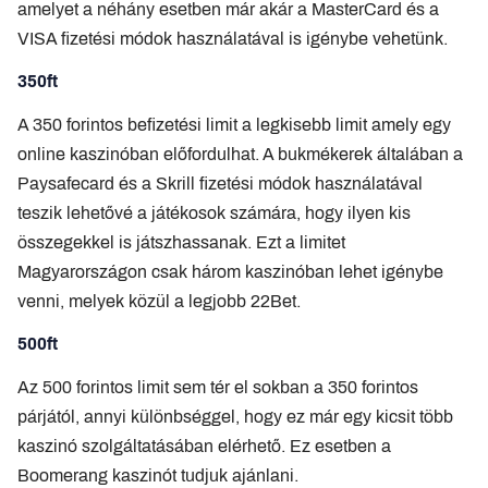
amelyet a néhány esetben már akár a MasterCard és a
VISA fizetési módok használatával is igénybe vehetünk.
350ft
A 350 forintos befizetési limit a legkisebb limit amely egy
online kaszinóban előfordulhat. A bukmékerek általában a
Paysafecard és a Skrill fizetési módok használatával
teszik lehetővé a játékosok számára, hogy ilyen kis
összegekkel is játszhassanak. Ezt a limitet
Magyarországon csak három kaszinóban lehet igénybe
venni, melyek közül a legjobb 22Bet.
500ft
Az 500 forintos limit sem tér el sokban a 350 forintos
párjától, annyi különbséggel, hogy ez már egy kicsit több
kaszinó szolgáltatásában elérhető. Ez esetben a
Boomerang kaszinót tudjuk ajánlani.