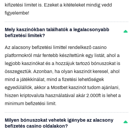
kifizetési limitet is. Ezeket a kitételeket mindig vedd
figyelembe!
Mely kaszinókban találhatók a legalacsonyabb
befizetési limitek?
Az alacsony befizetési limittel rendelkező casino
platformokról már fentebb készítettünk egy listát, ahol a
legjobb kaszinókat és a hozzájuk tartozó bónuszokat is
összegeztük. Azonban, ha olyan kaszinót keresel, ahol
mind a játékkínálat, mind a fizetési lehetőségek
egyedülállók, akkor a Mostbet kaszinót tudom ajánlani,
hiszen kriptovaluta használatával akár 2.000ft is lehet a
minimum befizetési limit.
Milyen bónuszokat vehetek igénybe az alacsony
befizetés casino oldalakon?