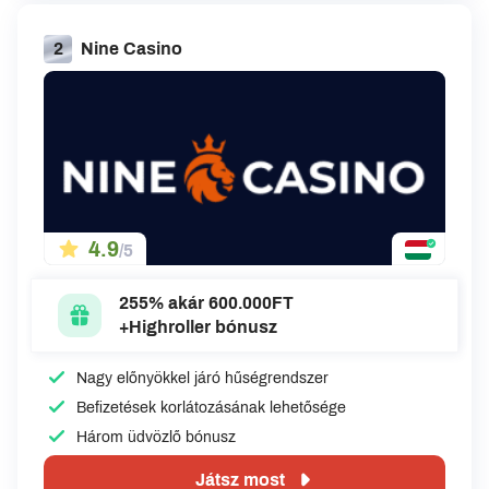
2
Nine Casino
4.9
/5
255% akár 600.000FT
+Highroller bónusz
Nagy előnyökkel járó hűségrendszer
Befizetések korlátozásának lehetősége
Három üdvözlő bónusz
Játsz most