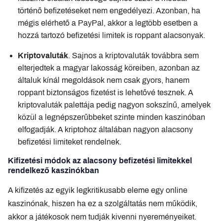
történő befizetéseket nem engedélyezi. Azonban, ha
mégis elérhető a PayPal, akkor a legtöbb esetben a
hozzá tartozó befizetési limitek is roppant alacsonyak.
Kriptovaluták
. Sajnos a kriptovaluták továbbra sem
elterjedtek a magyar lakosság köreiben, azonban az
általuk kínál megoldások nem csak gyors, hanem
roppant biztonságos fizetést is lehetővé tesznek. A
kriptovaluták palettája pedig nagyon sokszínű, amelyek
közül a legnépszerűbbeket szinte minden kaszinóban
elfogadják. A kriptohoz általában nagyon alacsony
befizetési limiteket rendelnek.
Kifizetési módok az alacsony befizetési limitekkel
rendelkező kaszinókban
A kifizetés az egyik legkritikusabb eleme egy online
kaszinónak, hiszen ha ez a szolgáltatás nem működik,
akkor a játékosok nem tudják kivenni nyereményeiket.