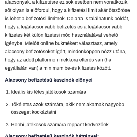
alacsonyak, a kifizetésre ez sok esetben nem vonatkozik,
sőt olyan is előfordul, hogy a kifizetési limit akár ötszöröse
is lehet a befizetési limitnek. De arra is találhatunk példát,
hogy a legalacsonyabb befizetés és a legalacsonyabb
kifizetés két külön fizetési mód használatával vehető
igénybe. Mielőtt online bukmékert választasz, amely
alacsony befizetéseket ígért, mindenképpen nézz utána,
hogy az adott platformon mekkora eltérés van (ha
egyáltalán van) a minimum be-és kifizetés között.
Alacsony befizetésű kaszinók előnyei
Ideális kis tétes játékosok számára
Tökéletes azok számára, akik nem akarnak nagyobb
összeget kockáztatni
Hobbi játékosok számára roppant kedvezőek
Alacsony befizetésű kaszinók hátrányai: