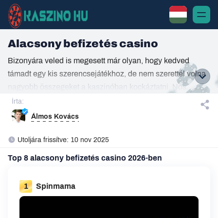
Alacsony befizetés casino
Bizonyára veled is megesett már olyan, hogy kedved
támadt egy kis szerencsejátékhoz, de nem szerettél volna
nagyobb összegeket a kaszinóban kockáztatni. Nos,
ebben a cikkben pont azon alacsony befizetés casino
Írta:
oldalakat fogjuk bemutatni, amelyek akár pár ezer forint
Álmos Kovács
befizetésével is játszani engedik a játékosokat.
Utoljára frissítve:
10 nov 2025
Top 8 alacsony befizetés casino 2026-ben
1
Spinmama