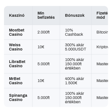
Min
Fizetési
Kaszinó
Bónuszok
befizetés
mód
Mostbet
10%
2.000ft
Bitcoin 
Casino
Cashback
Weiss
300% akár
10€
Kriptova
Casino
5.000USDT
100% akár
LibraBet
5.000ft
150.000ft
MasterC
Casino
értékben
MrBet
400% akár
10€
MasterC
Casino
1.500€
100% akár
Spinanga
5.000ft
150.000ft
MasterC
Casino
értékben