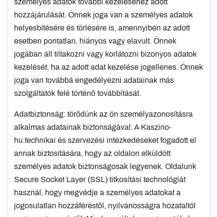
személyes adatok további kezeléséhez adott
hozzájárulását. Önnek joga van a személyes adatok
helyesbítésére és törlésére is, amennyiben az adott
esetben pontatlan, hiányos vagy elavult. Önnek
jogában áll tiltakozni vagy korlátozni bizonyos adatok
kezelését, ha az adott adat kezelése jogellenes. Önnek
joga van továbbá engedélyezni adatainak más
szolgáltatók felé történő továbbítását.
Adatbiztonság: törődünk az ön személyazonosításra
alkalmas adatainak biztonságával. A Kaszino-
hu.technikai és szervezési intézkedéseket fogadott el
annak biztosítására, hogy az oldalon elküldött
személyes adatok biztonságosak legyenek. Oldalunk
Secure Socket Layer (SSL) titkosítási technológiát
használ, hogy megvédje a személyes adatokat a
jogosulatlan hozzáféréstől, nyilvánosságra hozataltól