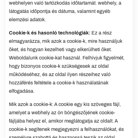
webhelyen való tartózkodás időtartamát. webhely, a
látogatás időpontja és dátuma, valamint egyéb
elemzési adatok.
Cookie-k és hasonló technológiák:
Ez a rész
elmagyarázza, mik azok a cookie-k, mire használjuk
őket, és hogyan kezelheti vagy elkerülheti őket.
Weboldalunk cookie-kat használ. Felhívjuk figyelmét,
hogy bizonyos cookie-k szükségesek az oldal
működéséhez, és az oldal ilyen részeihez való
hozzáférés feltétele a cookie-k használatának
elfogadása.
Mik azok a cookie-k: A cookie egy kis szöveges fájl,
amelyet a webhely az ön böngészőjének cookie-
fájljába helyez el, amikor meglátogatja az oldalt. A
cookie-k segítenek megjegyezni a felhasználókat, és
személyre szabottá és hasznossá teszik az oldal