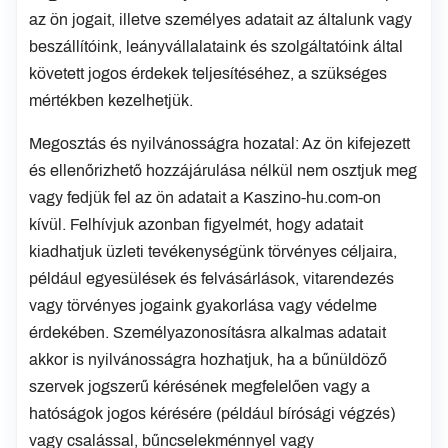
az ön jogait, illetve személyes adatait az általunk vagy
beszállítóink, leányvállalataink és szolgáltatóink által
követett jogos érdekek teljesítéséhez, a szükséges
mértékben kezelhetjük.
Megosztás és nyilvánosságra hozatal: Az ön kifejezett
és ellenőrizhető hozzájárulása nélkül nem osztjuk meg
vagy fedjük fel az ön adatait a Kaszino-hu.com-on
kívül. Felhívjuk azonban figyelmét, hogy adatait
kiadhatjuk üzleti tevékenységünk törvényes céljaira,
például egyesülések és felvásárlások, vitarendezés
vagy törvényes jogaink gyakorlása vagy védelme
érdekében. Személyazonosításra alkalmas adatait
akkor is nyilvánosságra hozhatjuk, ha a bűnüldöző
szervek jogszerű kérésének megfelelően vagy a
hatóságok jogos kérésére (például bírósági végzés)
vagy csalással, bűncselekménnyel vagy