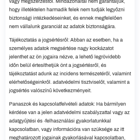
vagy megszerzéstől. Mindazonáltal nem garantáljuk,
hogy illetéktelen harmadik felek nem tudják legyőzni
biztonsági intézkedéseinket, és ennek megfelelően
nem vállalunk garanciát az adatok biztonságára.
Tájékoztatás a jogsértésről: Abban az esetben, ha a
személyes adatok megsértése nagy kockázatot
jelenthet az ön jogaira nézve, a lehető legrövidebb
időn belül értesíthetjük önt a jogsértésről, és
tájékoztatást adunk az incidens természetéről, valamint
elérhetőségeinkről. adatvédelmi tisztviselőt, valamint a
jogsértés valószínű következményeit.
Panaszok és kapcsolatfelvételi adatok: Ha bármilyen
kérdése van a jelen adatvédelmi szabályzattal vagy az
adatgyűjtési és -felhasználási gyakorlatunkkal
kapcsolatban, vagy információra van szüksége az itt
meghatározott jogainak gyakorlásával kapcsolatban,