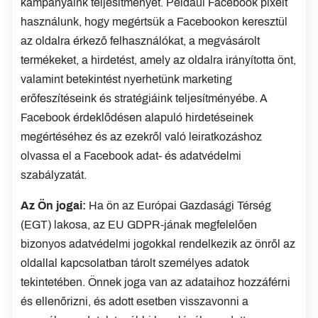
kampányaink teljesítményét. Például Facebook pixelt
használunk, hogy megértsük a Facebookon keresztül
az oldalra érkező felhasználókat, a megvásárolt
termékeket, a hirdetést, amely az oldalra irányította önt,
valamint betekintést nyerhetünk marketing
erőfeszítéseink és stratégiáink teljesítményébe. A
Facebook érdeklődésen alapuló hirdetéseinek
megértéséhez és az ezekről való leiratkozáshoz
olvassa el a Facebook adat- és adatvédelmi
szabályzatát.
Az Ön jogai:
Ha ön az Európai Gazdasági Térség
(EGT) lakosa, az EU GDPR-jának megfelelően
bizonyos adatvédelmi jogokkal rendelkezik az önről az
oldallal kapcsolatban tárolt személyes adatok
tekintetében. Önnek joga van az adataihoz hozzáférni
és ellenőrizni, és adott esetben visszavonni a