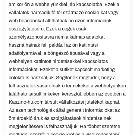
amikor ön a webhelyünkkel lép kapcsolatba. Ezek a
vállalatok harmadik féltől származó cookie-kat vagy
web beaconokat állíthatnak be ezen információk
összegyűjtésére. Ezek a cégek csak
személyazonosításra nem alkalmas adatokat
használhatnak fel, például az ön kattintási
adatfolyamával, a böngésző típusával vagy a
webhelyen kattintott hirdetésekkel kapcsolatos
információkat. Ezeket a sütiket kapcsolt marketing
célokra is használjuk. Segítenek megtudni, hogy a
felhasználók vásárolnak-e termékeket a webhelyünkön
található társult linkeken keresztül, ebben az esetben a
Kaszino-hu.com társult vállalkozási jutalékot kaphat.
Az ezen technológiák által generált információkat az
önt érdeklő áruk és szolgáltatások hirdetéseinek
megjelenítésére is felhasználjuk. Ha többet szeretne
megtudni ezekről a cookie-król és a viselkedésalapú