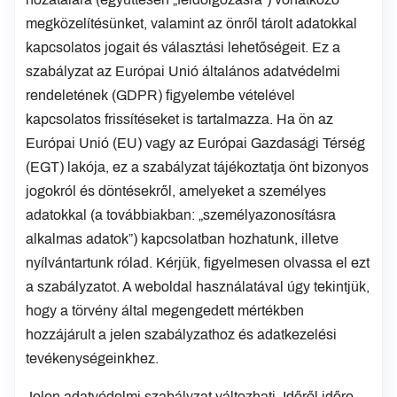
megközelítésünket, valamint az önről tárolt adatokkal
kapcsolatos jogait és választási lehetőségeit. Ez a
szabályzat az Európai Unió általános adatvédelmi
rendeletének (GDPR) figyelembe vételével
kapcsolatos frissítéseket is tartalmazza. Ha ön az
Európai Unió (EU) vagy az Európai Gazdasági Térség
(EGT) lakója, ez a szabályzat tájékoztatja önt bizonyos
jogokról és döntésekről, amelyeket a személyes
adatokkal (a továbbiakban: „személyazonosításra
alkalmas adatok”) kapcsolatban hozhatunk, illetve
nyílvántartunk rólad. Kérjük, figyelmesen olvassa el ezt
a szabályzatot. A weboldal használatával úgy tekintjük,
hogy a törvény által megengedett mértékben
hozzájárult a jelen szabályzathoz és adatkezelési
tevékenységeinkhez.
Jelen adatvédelmi szabályzat változhati. Időről időre