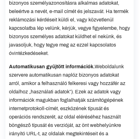
bizonyos személyazonosításra alkalmas adatokat,
beleértve a nevét, e-mail címét és jelszavát. Ha termék
reklámozási kérdéseit küldi el, vagy közvetlenül
kapcsolatba lép velünk, kérjük, vegye figyelembe, hogy
bizonyos személyes adatokat küldhet el nekünk, és
javasoljuk, hogy tegye meg az ezzel kapcsolatos
óvintézkedéseket.
Automatikusan gyűjtött információk.
Weboldalunk
szervere automatikusan naplóz bizonyos adatokat
arról, amikor a felhasználó felkeresi vagy hozzáfér az
oldalhoz „használati adatok”). Ezek az adatok vagy
információk magukban foglalhatják számítógépének
internetprotokoll-címét, eszközének típusát és
operációs rendszerét, az oldal eléréséhez használt
böngésző típusát és verzióját, az önt webhelyünkre
irányító URL-t, az oldalak megtekintéseit és a