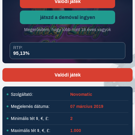
Valódi játék
játszd a demóval ingyen
Megerősítem, hogy több mint 18 éves vagyok
RTP:
95,13%
Valódi játék
Szolgáltató:
Novomatic
Megjelenés dátuma:
07 március 2019
Minimális tét $, €, £:
2
Maximális tét $, €, £:
1.000