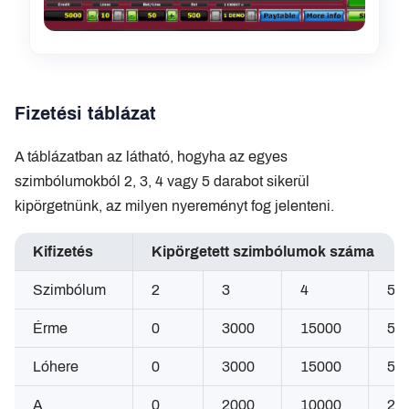
Fizetési táblázat
A táblázatban az látható, hogyha az egyes
szimbólumokból 2, 3, 4 vagy 5 darabot sikerül
kipörgetnünk, az milyen nyereményt fog jelenteni.
Kifizetés
Kipörgetett szimbólumok száma
Szimbólum
2
3
4
5
Érme
0
3000
15000
50
Lóhere
0
3000
15000
50
A
0
2000
10000
25