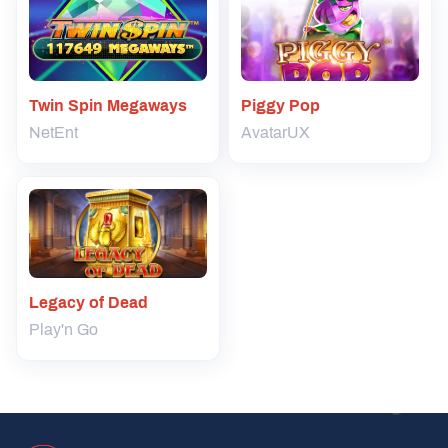
Twin Spin Megaways
Piggy Pop
NetEnt
AvatarUX
Legacy of Dead
Play'n Go