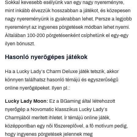
Sokkal kevesebb esélyünk van egy nagy nyereményre,
mint inkább élvezzük hosszabban a játékot, és közepesen
nagy nyereményünk is gyakrabban lehet. Persze a legjobb
nyereményt az ingyenes pörgetések módban lehet nyerni.
Általában 100-200 pörgetésenként csíphetünk el egy-egy
ilyen bónuszt.
Hasonló nyerőgépes játékok
Ha a Lucky Lady’s Charm Deluxe játék tetszik, akkor
könnyen találhatsz hasonló témájú és egyszerűségű
online nyerőgépeket. Ilyen pl.:
Lucky Lady Moon:
Ez a BGaming által létrehozott
nyerőgép a Novomatic klasszikus Lucky Lady’s
Charmjából merített ihletet. Ír témájú online játék,
középpontban egy női főszereplővel, a fő motívum pedig,
hogy ingyenes pörgetések jelennek meg