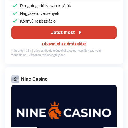
Rengeteg élő kaszinós játék
Nagyszerű versenyek
Könnyű regisztráció
Játsz most
Olvasd el az értékelést
*Hirdetés | 18+ | Lásd a követelményeket a szerencsejáték-szervező
weboldalán | Játsszon felelősségteljesen
2
Nine Casino