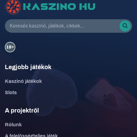
Legjobb játékok
Kaszinó játékok
Slots
A projektről
Rólunk
A felelősségteljes játék