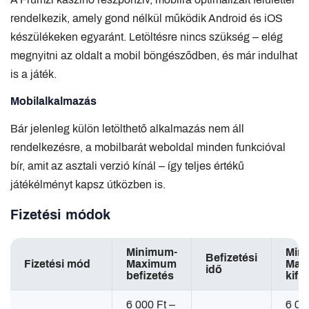
rendelkezik, amely gond nélkül működik Android és iOS
készülékeken egyaránt. Letöltésre nincs szükség – elég
megnyitni az oldalt a mobil böngésződben, és már indulhat
is a játék.
Mobilalkalmazás
Bár jelenleg külön letölthető alkalmazás nem áll
rendelkezésre, a mobilbarát weboldal minden funkcióval
bír, amit az asztali verzió kínál – így teljes értékű
játékélményt kapsz útközben is.
Fizetési módok
Minimum-
Min
Befizetési
Fizetési mód
Maximum
Max
idő
befizetés
kifi
6 000 Ft –
6 00