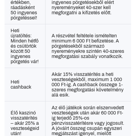
értékben,
ingyenes pörgetésekből elért
ráadásként
nyereményeket 40-szer kell
50 ingyenes
megforgatni a kifizetés előtt.
pörgetéssel!
Heti
újratöltés:
A részvétel feltétele ismételten
Minden hétfő
minimum 6 000 Ft befizetése. A
és csütörtök
pörgetésekből származó
között 50
nyereményekre szintén 40-szeres
ingyenes
megforgatási szabály vonatkozik.
pörgetés vár!
Akár 15% visszatérítés a heti
veszteségekből, maximum 1 000
Heti
000 Ft-ig. A cashback összege 1-
cashback
szeres megforgatási követelmény
alá esik.
Az élő játékok során elszenvedett
Élő kaszinó
veszteségek után akár 60 000 Ft-
visszatérítés
ig terjedő 25%-os
– akár 25% a
pénzvisszatérítésre vagy jogosult.
veszteségeid
A jóváírt összeg csupán egyszeri
után!
megjátszást igényel, mielőtt