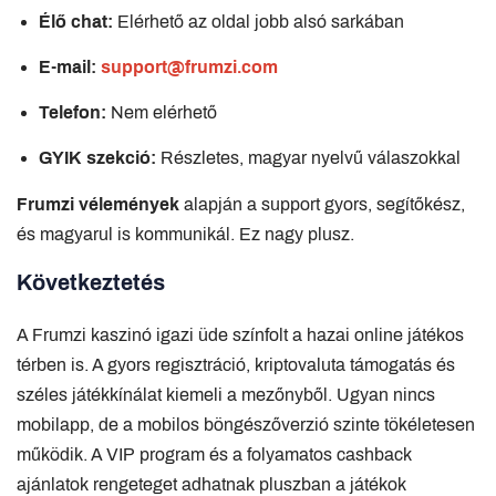
Élő chat:
Elérhető az oldal jobb alsó sarkában
E-mail:
support@frumzi.com
Telefon:
Nem elérhető
GYIK szekció:
Részletes, magyar nyelvű válaszokkal
Frumzi vélemények
alapján a support gyors, segítőkész,
és magyarul is kommunikál. Ez nagy plusz.
Következtetés
A Frumzi kaszinó igazi üde színfolt a hazai online játékos
térben is. A gyors regisztráció, kriptovaluta támogatás és
széles játékkínálat kiemeli a mezőnyből. Ugyan nincs
mobilapp, de a mobilos böngészőverzió szinte tökéletesen
működik. A VIP program és a folyamatos cashback
ajánlatok rengeteget adhatnak pluszban a játékok