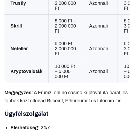
Trustly
2 000 000
Azonnali
3 00
Ft
Ft
6 000 Ft –
6 00
Skrill
2 000 000
Azonnali
3 00
Ft
Ft
6 000 Ft –
6 00
Neteller
2 000 000
Azonnali
3 00
Ft
Ft
10 000 Ft
10 0
Kryptovaluták
– 5 000
Azonnali
– 6 
000 Ft
000 
Megjegyzés:
A Frumzi online casino kriptovaluta-barát, és
többek közt elfogad Bitcoint, Ethereumot és Litecoin-t is.
Ügyfélszolgálat
Elérhetőség:
24/7