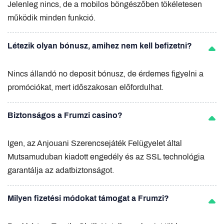
Jelenleg nincs, de a mobilos böngészőben tökéletesen
működik minden funkció.
Létezik olyan bónusz, amihez nem kell befizetni?
Nincs állandó no deposit bónusz, de érdemes figyelni a
promóciókat, mert időszakosan előfordulhat.
Biztonságos a Frumzi casino?
Igen, az Anjouani Szerencsejáték Felügyelet által
Mutsamuduban kiadott engedély és az SSL technológia
garantálja az adatbiztonságot.
Milyen fizetési módokat támogat a Frumzi?