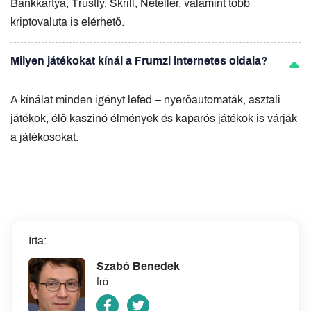
Bankkártya, Trustly, Skrill, Neteller, valamint több
kriptovaluta is elérhető.
Milyen játékokat kínál a Frumzi internetes oldala?
A kínálat minden igényt lefed – nyerőautomaták, asztali
játékok, élő kaszinó élmények és kaparós játékok is várják
a játékosokat.
Írta:
Szabó Benedek
Író