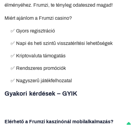
élményéhez. Frumzi, te tényleg odateszed magad!
Miért ajánlom a Frumzi casino?
✅ Gyors regisztráció
✅ Napi és heti szintű visszatérítési lehetőségek
✅ Kriptovaluta támogatás
✅ Rendszeres promóciók
✅ Nagyszerű játékfelhozatal
Gyakori kérdések – GYIK
Elérhető a Frumzi kaszinónál mobilalkalmazás?