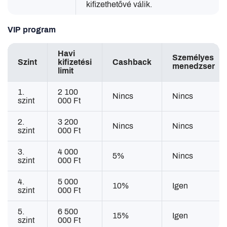
kifizethetővé válik.
VIP program
Havi
Személyes
Szint
kifizetési
Cashback
menedzser
limit
1.
2 100
Nincs
Nincs
szint
000 Ft
2.
3 200
Nincs
Nincs
szint
000 Ft
3.
4 000
5%
Nincs
szint
000 Ft
4.
5 000
10%
Igen
szint
000 Ft
5.
6 500
15%
Igen
szint
000 Ft