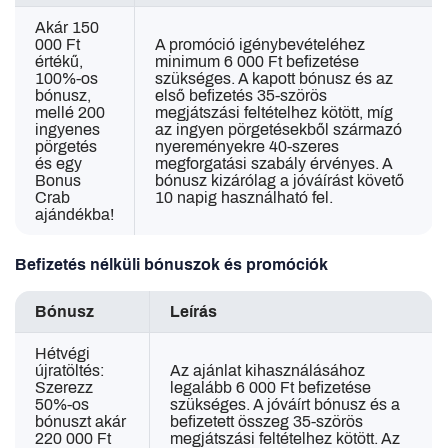
Akár 150
000 Ft
A promóció igénybevételéhez
értékű,
minimum 6 000 Ft befizetése
100%-os
szükséges. A kapott bónusz és az
bónusz,
első befizetés 35-szörös
mellé 200
megjátszási feltételhez kötött, míg
ingyenes
az ingyen pörgetésekből származó
pörgetés
nyereményekre 40-szeres
és egy
megforgatási szabály érvényes. A
Bonus
bónusz kizárólag a jóváírást követő
Crab
10 napig használható fel.
ajándékba!
Befizetés nélküli bónuszok és promóciók
Bónusz
Leírás
Hétvégi
újratöltés:
Az ajánlat kihasználásához
Szerezz
legalább 6 000 Ft befizetése
50%-os
szükséges. A jóváírt bónusz és a
bónuszt akár
befizetett összeg 35-szörös
220 000 Ft
megjátszási feltételhez kötött. Az