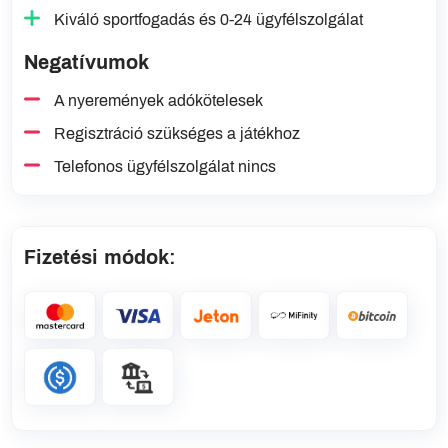
Kiváló sportfogadás és 0-24 ügyfélszolgálat
Negatívumok
A nyeremények adókötelesek
Regisztráció szükséges a játékhoz
Telefonos ügyfélszolgálat nincs
Fizetési módok: