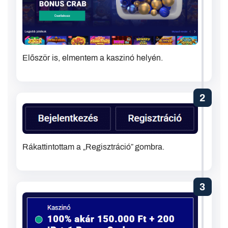
Először is, elmentem a kaszinó helyén.
2
Rákattintottam a „Regisztráció” gombra.
3