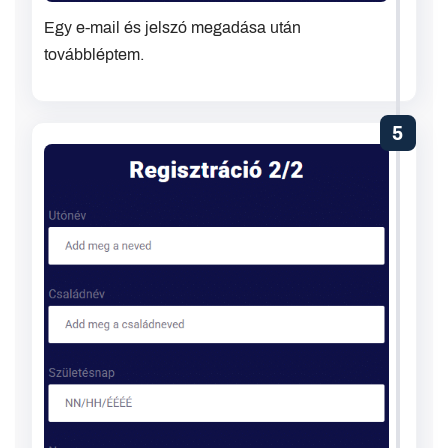
Egy e-mail és jelszó megadása után
továbbléptem.
5