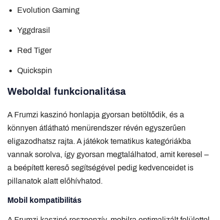
Evolution Gaming
Yggdrasil
Red Tiger
Quickspin
Weboldal funkcionalitása
A Frumzi kaszinó honlapja gyorsan betöltődik, és a
könnyen átlátható menürendszer révén egyszerűen
eligazodhatsz rajta. A játékok tematikus kategóriákba
vannak sorolva, így gyorsan megtalálhatod, amit keresel –
a beépített kereső segítségével pedig kedvenceidet is
pillanatok alatt előhívhatod.
Mobil kompatibilitás
A Frumzi kaszinó reszponzív, mobilra optimalizált felülettel