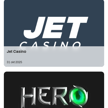
Jet Casino
31 okt 2025