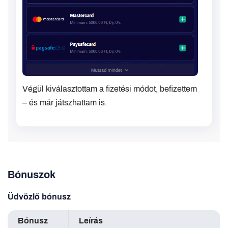
Végül kiválasztottam a fizetési módot, befizettem
– és már játszhattam is.
Bónuszok
Üdvözlő bónusz
Bónusz
Leírás