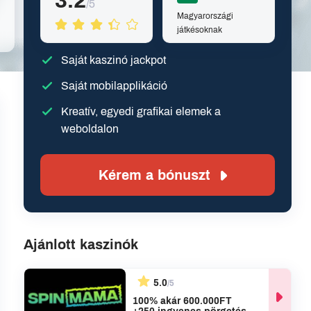
3.2
/5
Magyarországi
játkésoknak
Saját kaszinó jackpot
Saját mobilapplikáció
Kreatív, egyedi grafikai elemek a
weboldalon
Kérem a bónuszt
Ajánlott kaszinók
5.0
/5
100% akár 600.000FT