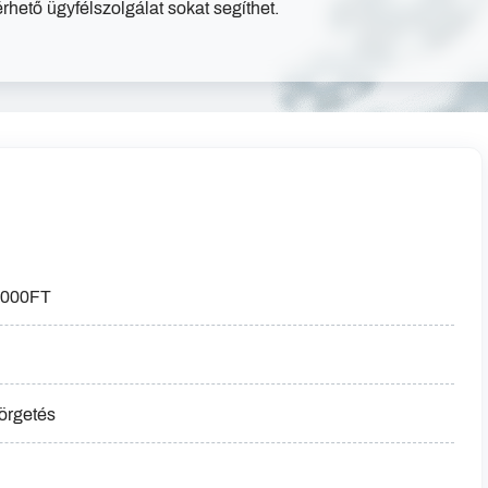
rhető ügyfélszolgálat sokat segíthet.
.000FT
örgetés