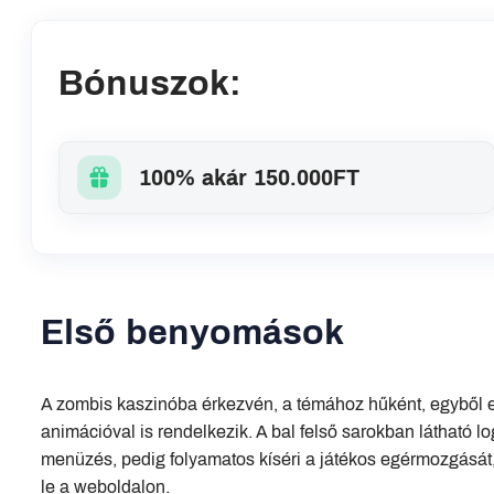
Bónuszok:
100% akár 150.000FT
Első benyomások
A zombis kaszinóba érkezvén, a témához hűként, egyből e
animációval is rendelkezik. A bal felső sarokban látható log
menüzés, pedig folyamatos kíséri a játékos egérmozgását,
le a weboldalon.