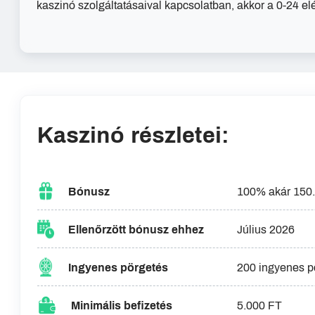
kaszinó szolgáltatásaival kapcsolatban, akkor a 0-24 elé
Kaszinó részletei:
Bónusz
100% akár 150
Ellenőrzött bónusz ehhez
Július 2026
Ingyenes pörgetés
200 ingyenes p
Minimális befizetés
5.000 FT