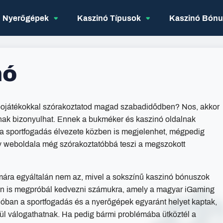
Nyerőgépek
Kaszinó Típusok
Kaszinó Bónu
nó
ideojátékokkal szórakoztatod magad szabadidődben? Nos, akkor
ak bizonyulhat. Ennek a bukméker és kaszinó oldalnak
a sportfogadás élvezete közben is megjelenhet, mégpedig
v weboldala még szórakoztatóbbá teszi a megszokott
ámára egyáltalán nem az, mivel a sokszínű kaszinó bónuszok
an is megpróbál kedvezni számukra, amely a magyar iGaming
inóban a sportfogadás és a nyerőgépek egyaránt helyet kaptak,
zül válogathatnak. Ha pedig bármi problémába ütköztél a