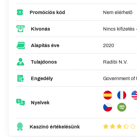
Promóciós kód
Nem elérhető
Kivonás
Nincs kifizetés
Alapítás éve
2020
Tulajdonos
Radibi N.V.
Engedély
Government of 
Nyelvek
Kaszinó értékelésünk