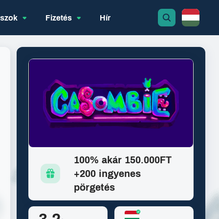
szok
Fizetés
Hír
100% akár 150.000FT
+200 ingyenes
pörgetés