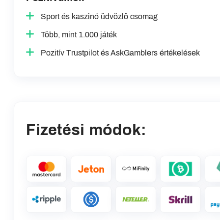
Sport és kaszinó üdvözlő csomag
Több, mint 1.000 játék
Pozitív Trustpilot és AskGamblers értékelések
Fizetési módok: