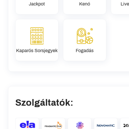
Jackpot
Kenó
Liv
Kaparós Sorsjegyek
Fogadás
Szolgáltatók: