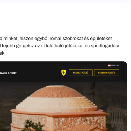
d minket, hiszen egyből római szobrokat és épületeket
lejebb görgetsz az itt található játékokat és sportfogadási
ek.