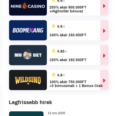
4.9
/5
255% akár 600.000FT
+Highroller bónusz
4.9
/5
100% akár 150.000FT
4.85
/5
150% akár 192.500FT
4.8
/5
100% akár 750.000FT
+3 bónusznab + 1 Bonus Crab
Legfrissebb hírek
12 nov 2025