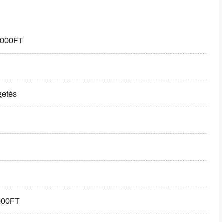
.000FT
getés
.000FT