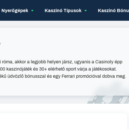
Nyerőgépek
Kaszinó Típusok
Kaszinó Bónu
ó
i róma, akkor a legjobb helyen jársz, ugyanis a Casinoly épp
000 kaszinójáték és 30+ elérhető sport várja a játékosokat.
tékű üdvözlő bónusszal és egy Ferrari promócióval dobva meg.