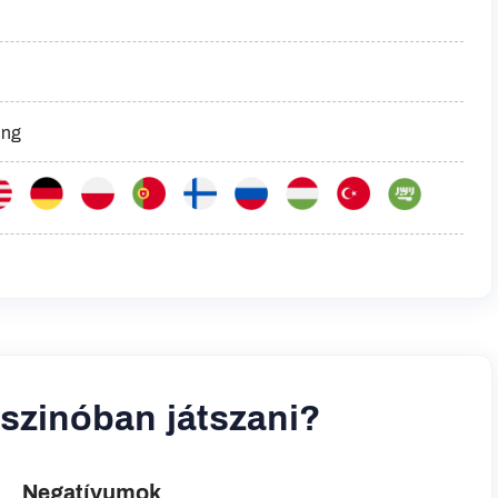
ing
szinóban játszani?
Negatívumok