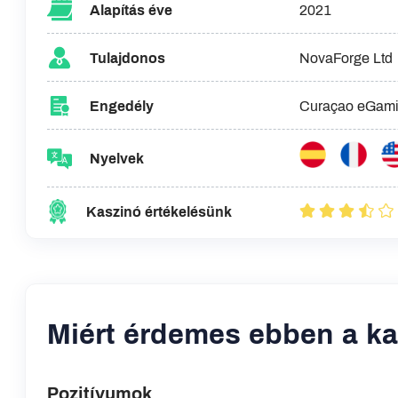
Alapítás éve
2021
Tulajdonos
NovaForge Ltd
Engedély
Curaçao eGam
Nyelvek
Kaszinó értékelésünk
Miért érdemes ebben a ka
Pozitívumok