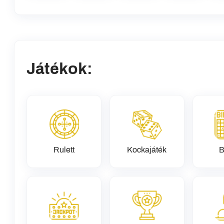
Játékok:
Rulett
Kockajáték
B