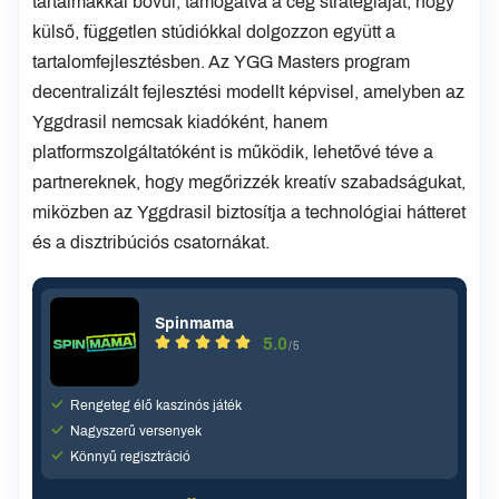
tartalmakkal bővül, támogatva a cég stratégiáját, hogy
külső, független stúdiókkal dolgozzon együtt a
tartalomfejlesztésben. Az YGG Masters program
decentralizált fejlesztési modellt képvisel, amelyben az
Yggdrasil nemcsak kiadóként, hanem
platformszolgáltatóként is működik, lehetővé téve a
partnereknek, hogy megőrizzék kreatív szabadságukat,
miközben az Yggdrasil biztosítja a technológiai hátteret
és a disztribúciós csatornákat.
Spinmama
5.0
/
5
Rengeteg élő kaszinós játék
Nagyszerű versenyek
Könnyű regisztráció