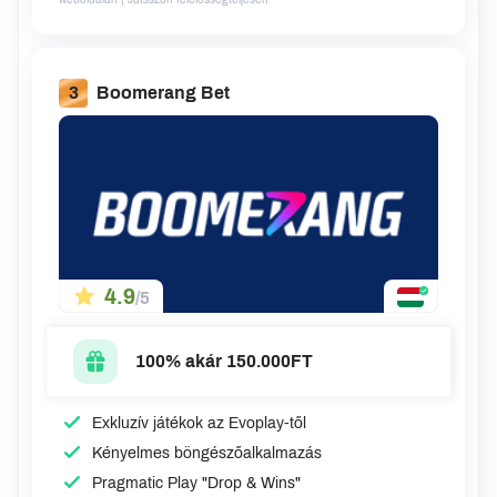
3
Boomerang Bet
4.9
/5
100% akár 150.000FT
Exkluzív játékok az Evoplay-től
Kényelmes böngészőalkalmazás
Pragmatic Play "Drop & Wins"