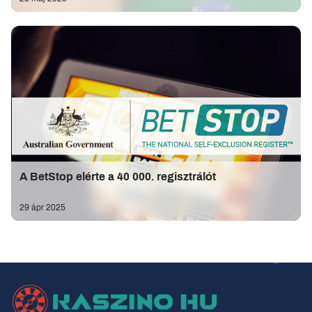
A BetStop elérte a 40 000. regisztrálót
29 ápr 2025