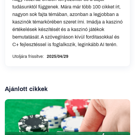
tudásunktól függenek. Mára már több 100 cikket írt,
nagyon sok fajta témában, azonban a legjobban a
kaszinók témarkörében szeret írni. Imádja a kaszinó
értékelések készítését és a kaszinó játékok
bemutatását. A szövegíráson kívül forditasokkal és
C+ fejlesztéssel is foglalkozik, leginkább AI terén.
Utoljára frissítve:
2025/04/29
Ajánlott cikkek