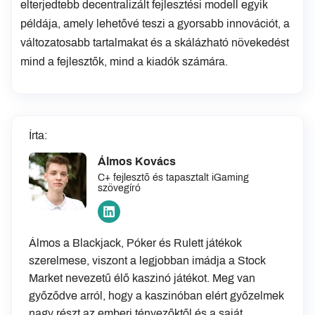
elterjedtebb decentralizált fejlesztési modell egyik
példája, amely lehetővé teszi a gyorsabb innovációt, a
változatosabb tartalmakat és a skálázható növekedést
mind a fejlesztők, mind a kiadók számára.
Írta:
Álmos Kovács
C+ fejlesztő és tapasztalt iGaming
szövegíró
Álmos a Blackjack, Póker és Rulett játékok
szerelmese, viszont a legjobban imádja a Stock
Market nevezetű élő kaszinó játékot. Meg van
győződve arról, hogy a kaszinóban elért győzelmek
nagy részt az emberi tényezőktől és a saját