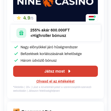
4.9
/5
255% akár 600.000FT
+Highroller bónusz
Nagy előnyökkel járó hűségrendszer
Befizetések korlátozásának lehetősége
Három üdvözlő bónusz
Játsz most
Olvasd el az értékelést
*Hirdetés | 18+ | Lásd a követelményeket a szerencsejáték-szervező
weboldalán | Játsszon felelősségteljesen