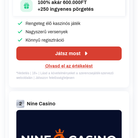
100% akár 600.000FT
+250 ingyenes pörgetés
Rengeteg élő kaszinós játék
Nagyszerű versenyek
Könnyű regisztráció
Játsz most
Olvasd el az értékelést
*Hirdetés | 18+ | Lásd a követelményeket a szerencsejáték-szervező
weboldalán | Játsszon felelősségteljesen
2
Nine Casino