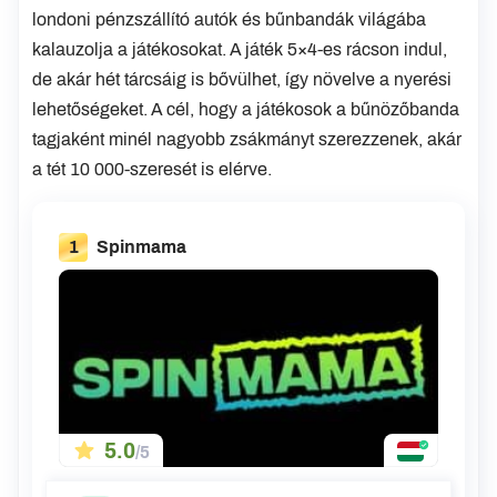
londoni pénzszállító autók és bűnbandák világába
kalauzolja a játékosokat. A játék 5×4-es rácson indul,
de akár hét tárcsáig is bővülhet, így növelve a nyerési
lehetőségeket. A cél, hogy a játékosok a bűnözőbanda
tagjaként minél nagyobb zsákmányt szerezzenek, akár
a tét 10 000-szeresét is elérve.
1
Spinmama
5.0
/5