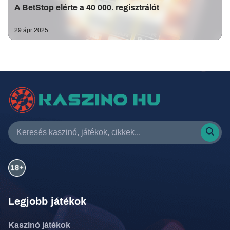
A BetStop elérte a 40 000. regisztrálót
29 ápr 2025
Legjobb játékok
Kaszinó játékok