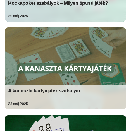
Kockapóker szabályok – Milyen típusú játék?
29 máj 2025
A kanaszta kártyajáték szabályai
23 máj 2025