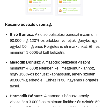
Kaszinó üdvözlő csomag:
Első Bónusz:
Az első befizetési bónuszt maximum
90.000ft-ig, 120%-os értékben vehetjük igénybe, így
egyből 50 Ingyenes Pörgetés is üti markunkat. Ehhez
minimum 3.000ft-ot kell befizetni.
Második Bónusz:
A második befizetést viszont
minimum 4.500ft értékben kell megtennünk ahhoz,
hogy 150%-os bónuszt kaphassunk, amely szintén
90.000ft-ig érhető el. Ehhez is 50 Ingyenes Pörgetés
társul.
Harmadik Bónusz:
A harmadik bónusz, amely
visszatér a 3.000ft-os minimum limithez és szintén 50