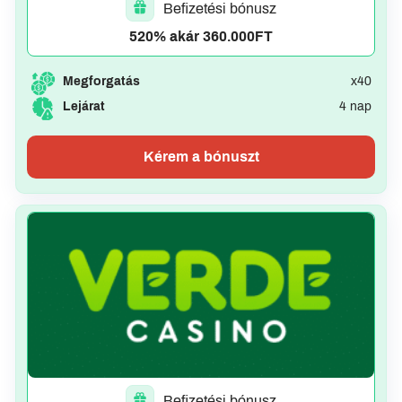
Befizetési bónusz
520% akár 360.000FT
Megforgatás
x40
Lejárat
4 nap
Kérem a bónuszt
Befizetési bónusz