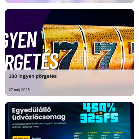
100 ingyen pörgetés
27 máj 2025