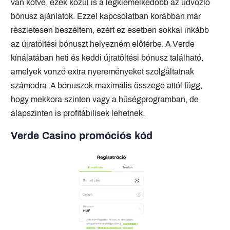
van kötve, ezek közül is a legkiemelkedőbb az üdvözlő
bónusz ajánlatok. Ezzel kapcsolatban korábban már
részletesen beszéltem, ezért ez esetben sokkal inkább
az újratöltési bónuszt helyezném előtérbe. A Verde
kínálatában heti és keddi újratöltési bónusz található,
amelyek vonzó extra nyereményeket szolgáltatnak
számodra. A bónuszok maximális összege attól függ,
hogy mekkora szinten vagy a hűségprogramban, de
alapszinten is profitábilisek lehetnek.
Verde Casino promóciós kód