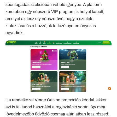
sportfogadás szekcióban vehető igénybe. A platform
keretében egy népszerű VIP program is helyet kapott,
amelyet az tesz oly népszerűvé, hogy a szintek
kialakítása és a hozzájuk tartozó nyeremények is
egyediek.
Ha rendelkezel Verde Casino promóciós kóddal, akkor
azt is fel tudod használni a regisztráció során, így még
jövedelmezőbb üdvözlő csomag ajánlatban lesz részed.