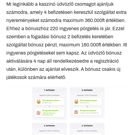
Mi leginkább a kaszinó üdvözlő csomagot ajánljuk
számodra, amely 4 befizetésen keresztül szolgáltat extra
nyereményeket számodra maximum 360.000ft értékben.
Ehhez a bónuszhoz 220 ingyenes pörgetés is jár. Ezzel
szemben a fogadási bónusz 2 befizetés keretében
szolgáltat bónusz pénzt, maximum 160.000ft értékben. Itt
ingyenes pörgetéseket sem kapsz. Az üdvözlő bónusz
aktiválására 4 nap áll rendelkezésedre a regisztráció
után, különben az ajánlat elveszik. A bónusz csakis új
játékosok számára elérhető.