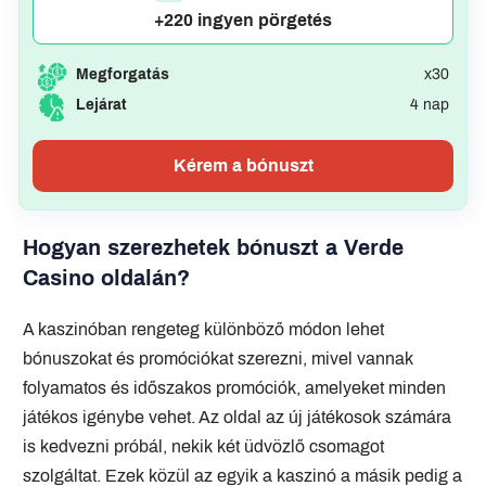
+220 ingyen pörgetés
Megforgatás
x30
Lejárat
4 nap
Kérem a bónuszt
Hogyan szerezhetek bónuszt a Verde
Casino oldalán?
A kaszinóban rengeteg különböző módon lehet
bónuszokat és promóciókat szerezni, mivel vannak
folyamatos és időszakos promóciók, amelyeket minden
játékos igénybe vehet. Az oldal az új játékosok számára
is kedvezni próbál, nekik két üdvözlő csomagot
szolgáltat. Ezek közül az egyik a kaszinó a másik pedig a