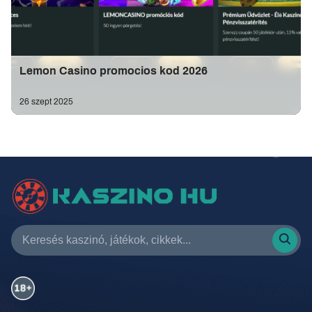
Lemon Casino promocios kod 2026
26 szept 2025