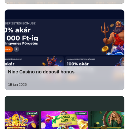
Nine Casino no deposit bonus
19 jún 2025