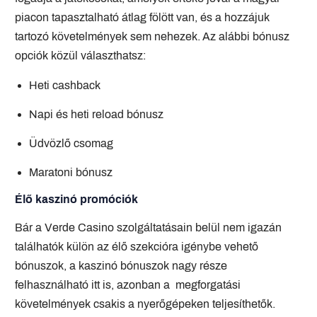
piacon tapasztalható átlag fölött van, és a hozzájuk
tartozó követelmények sem nehezek. Az alábbi bónusz
opciók közül választhatsz:
Heti cashback
Napi és heti reload bónusz
Üdvözlő csomag
Maratoni bónusz
Élő kaszinó promóciók
Bár a Verde Casino szolgáltatásain belül nem igazán
találhatók külön az élő szekcióra igénybe vehető
bónuszok, a kaszinó bónuszok nagy része
felhasználható itt is, azonban a megforgatási
követelmények csakis a nyerőgépeken teljesíthetők.