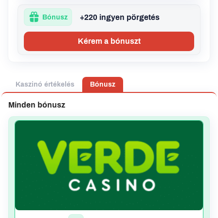
+220 ingyen pörgetés
Bónusz
Kérem a bónuszt
Kaszinó értékelés
Bónusz
Minden bónusz