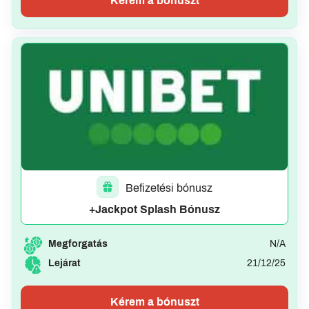
Kérem a bónuszt
Befizetési bónusz
+Jackpot Splash Bónusz
Megforgatás
N/A
Lejárat
21/12/25
Kérem a bónuszt