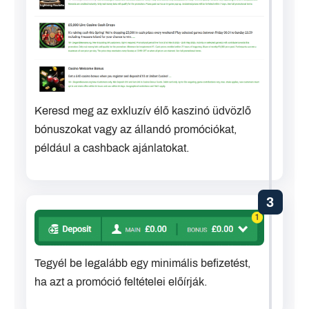
Keresd meg az exkluzív élő kaszinó üdvözlő
bónuszokat vagy az állandó promóciókat,
például a cashback ajánlatokat.
3
Tegyél be legalább egy minimális befizetést,
ha azt a promóció feltételei előírják.