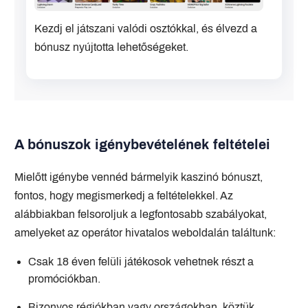
Kezdj el játszani valódi osztókkal, és élvezd a
bónusz nyújtotta lehetőségeket.
A bónuszok igénybevételének feltételei
Mielőtt igénybe vennéd bármelyik kaszinó bónuszt,
fontos, hogy megismerkedj a feltételekkel. Az
alábbiakban felsoroljuk a legfontosabb szabályokat,
amelyeket az operátor hivatalos weboldalán találtunk:
Csak 18 éven felüli játékosok vehetnek részt a
promóciókban.
Bizonyos régiókban vagy országokban, köztük