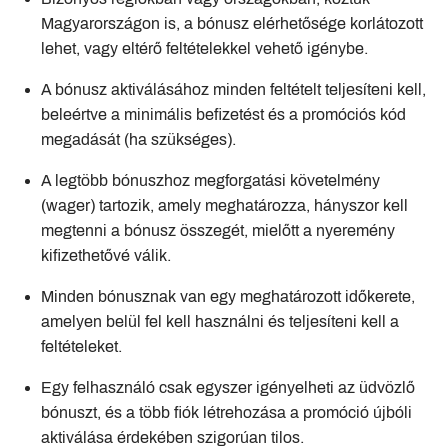
Magyarországon is, a bónusz elérhetősége korlátozott
lehet, vagy eltérő feltételekkel vehető igénybe.
A bónusz aktiválásához minden feltételt teljesíteni kell,
beleértve a minimális befizetést és a promóciós kód
megadását (ha szükséges).
A legtöbb bónuszhoz megforgatási követelmény
(wager) tartozik, amely meghatározza, hányszor kell
megtenni a bónusz összegét, mielőtt a nyeremény
kifizethetővé válik.
Minden bónusznak van egy meghatározott időkerete,
amelyen belül fel kell használni és teljesíteni kell a
feltételeket.
Egy felhasználó csak egyszer igényelheti az üdvözlő
bónuszt, és a több fiók létrehozása a promóció újbóli
aktiválása érdekében szigorúan tilos.