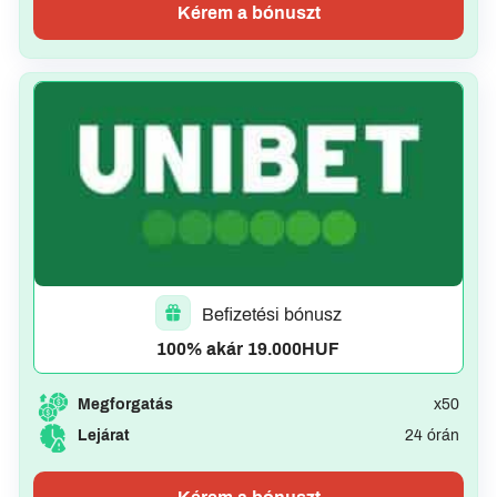
Kérem a bónuszt
Befizetési bónusz
100% akár 19.000HUF
Megforgatás
x50
Lejárat
24 órán