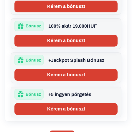
Kérem a bónuszt
100% akár 19.000HUF
Bónusz
Kérem a bónuszt
+Jackpot Splash Bónusz
Bónusz
Kérem a bónuszt
+5 ingyen pörgetés
Bónusz
Kérem a bónuszt