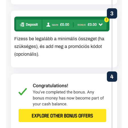
3
Fizess be legalább a minimális összeget (ha
szükséges), és add meg a promóciós kódot
(opcionális).
4