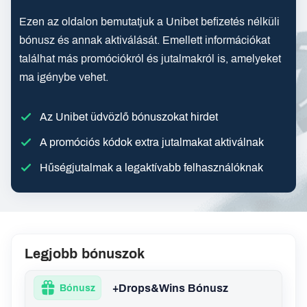
Ezen az oldalon bemutatjuk a Unibet befizetés nélküli
bónusz és annak aktiválását. Emellett információkat
találhat más promóciókról és jutalmakról is, amelyeket
ma igénybe vehet.
Az Unibet üdvözlő bónuszokat hirdet
A promóciós kódok extra jutalmakat aktiválnak
Hűségjutalmak a legaktívabb felhasználóknak
Legjobb bónuszok
+Drops&Wins Bónusz
Bónusz