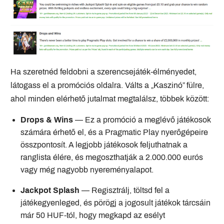
Ha szeretnéd feldobni a szerencsejáték-élményedet,
látogass el a promóciós oldalra. Válts a „Kaszinó” fülre,
ahol minden elérhető jutalmat megtalálsz, többek között:
Drops & Wins
— Ez a promóció a meglévő játékosok
számára érhető el, és a Pragmatic Play nyerőgépeire
összpontosít. A legjobb játékosok feljuthatnak a
ranglista élére, és megoszthatják a 2.000.000 eurós
vagy még nagyobb nyereményalapot.
Jackpot Splash
— Regisztrálj, töltsd fel a
játékegyenleged, és pörögj a jogosult játékok tárcsáin
már 50 HUF-tól, hogy megkapd az esélyt