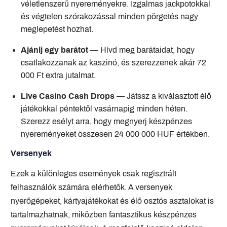
véletlenszerű nyereményekre. Izgalmas jackpotokkal
és végtelen szórakozással minden pörgetés nagy
meglepetést hozhat.
Ajánlj egy barátot
— Hívd meg barátaidat, hogy
csatlakozzanak az kaszinó, és szerezzenek akár 72
000 Ft extra jutalmat.
Live Casino Cash Drops
— Játssz a kiválasztott élő
játékokkal péntektől vasárnapig minden héten.
Szerezz esélyt arra, hogy megnyerj készpénzes
nyereményeket összesen 24 000 000 HUF értékben.
Versenyek
Ezek a különleges események csak regisztrált
felhasználók számára elérhetők. A versenyek
nyerőgépeket, kártyajátékokat és élő osztós asztalokat is
tartalmazhatnak, miközben fantasztikus készpénzes