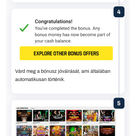
4
Várd meg a bónusz jóváírását, ami általában
automatikusan történik.
5