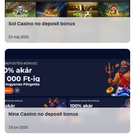
Sol Casino no deposit bonus
23 máj 2025
Nine Casino no deposit bonus
19 jún 2025