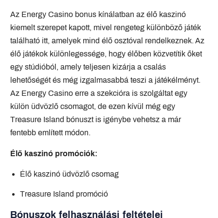
Az Energy Casino bonus kínálatban az élő kaszinó
kiemelt szerepet kapott, mivel rengeteg különböző játék
található itt, amelyek mind élő osztóval rendelkeznek. Az
élő játékok különlegessége, hogy élőben közvetítik őket
egy stúdióból, amely teljesen kizárja a csalás
lehetőségét és még izgalmasabbá teszi a játékélményt.
Az Energy Casino erre a szekcióra is szolgáltat egy
külön üdvözlő csomagot, de ezen kívül még egy
Treasure Island bónuszt is igénybe vehetsz a már
fentebb említett módon.
Élő kaszinó promóciók:
Élő kaszinó üdvözlő csomag
Treasure Island promóció
Bónuszok felhasználási feltételei