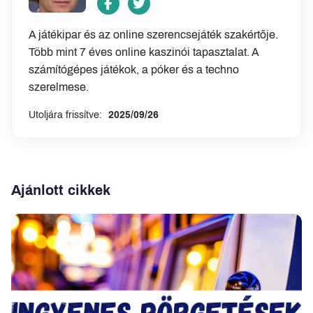
A játékipar és az online szerencsejáték szakértője.
Több mint 7 éves online kaszinói tapasztalat. A
számítógépes játékok, a póker és a techno
szerelmese.
Utoljára frissítve:
2025/09/26
Ajánlott cikkek