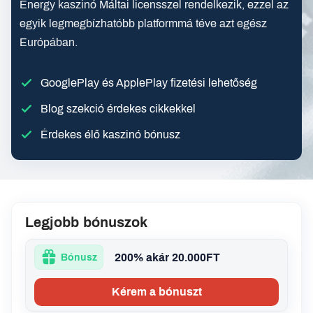
Energy kaszinó Máltai licensszel rendelkezik, ezzel az
egyik legmegbízhatóbb platformmá téve azt egész
Európában.
GooglePlay és ApplePlay fizetési lehetőség
Blog szekció érdekes cikkekkel
Érdekes élő kaszinó bónusz
Legjobb bónuszok
200% akár 20.000FT
Bónusz
Kérem a bónuszt