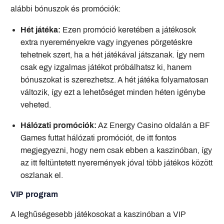
alábbi bónuszok és promóciók:
Hét játéka:
Ezen promóció keretében a játékosok
extra nyereményekre vagy ingyenes pörgetéskre
tehetnek szert, ha a hét játékával játszanak. Így nem
csak egy izgalmas játékot próbálhatsz ki, hanem
bónuszokat is szerezhetsz. A hét játéka folyamatosan
változik, így ezt a lehetőséget minden héten igénybe
veheted.
Hálózati promóciók:
Az Energy Casino oldalán a BF
Games futtat hálózati promóciót, de itt fontos
megjegyezni, hogy nem csak ebben a kaszinóban, így
az itt feltüntetett nyeremények jóval több játékos között
oszlanak el.
VIP program
A leghűségesebb játékosokat a kaszinóban a VIP