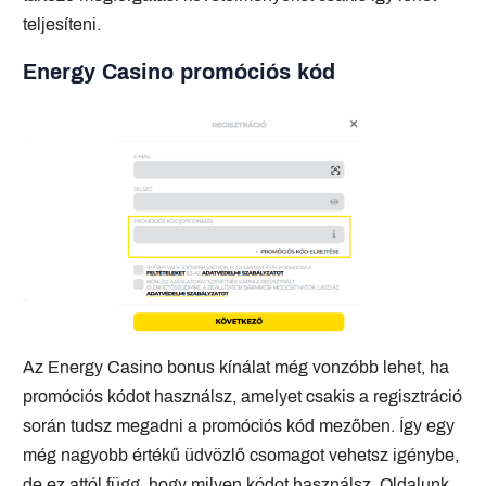
teljesíteni.
Energy Casino promóciós kód
Az Energy Casino bonus kínálat még vonzóbb lehet, ha
promóciós kódot használsz, amelyet csakis a regisztráció
során tudsz megadni a promóciós kód mezőben. Így egy
még nagyobb értékű üdvözlő csomagot vehetsz igénybe,
de ez attól függ, hogy milyen kódot használsz. Oldalunk