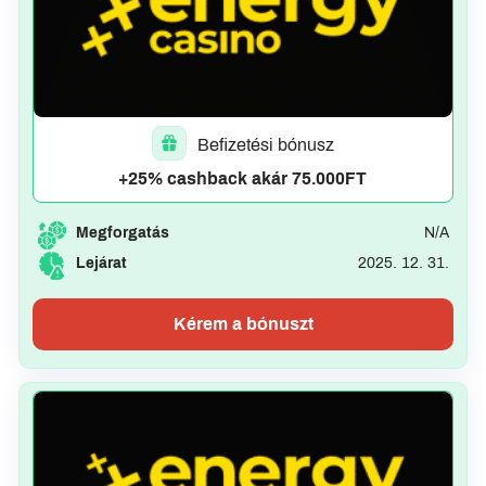
Befizetési bónusz
+25% cashback akár 75.000FT
Megforgatás
N/A
Lejárat
2025. 12. 31.
Kérem a bónuszt