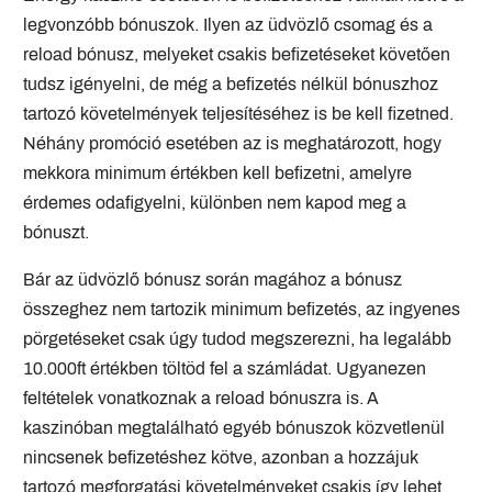
legvonzóbb bónuszok. Ilyen az üdvözlő csomag és a
reload bónusz, melyeket csakis befizetéseket követően
tudsz igényelni, de még a befizetés nélkül bónuszhoz
tartozó követelmények teljesítéséhez is be kell fizetned.
Néhány promóció esetében az is meghatározott, hogy
mekkora minimum értékben kell befizetni, amelyre
érdemes odafigyelni, különben nem kapod meg a
bónuszt.
Bár az üdvözlő bónusz során magához a bónusz
összeghez nem tartozik minimum befizetés, az ingyenes
pörgetéseket csak úgy tudod megszerezni, ha legalább
10.000ft értékben töltöd fel a számládat. Ugyanezen
feltételek vonatkoznak a reload bónuszra is. A
kaszinóban megtalálható egyéb bónuszok közvetlenül
nincsenek befizetéshez kötve, azonban a hozzájuk
tartozó megforgatási követelményeket csakis így lehet