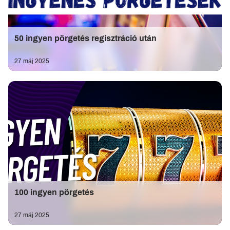
50 ingyen pörgetés regisztráció után
27 máj 2025
100 ingyen pörgetés
27 máj 2025